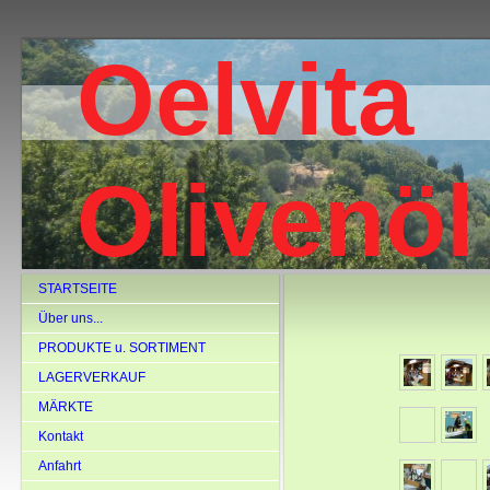
Oelvita
Olivenöl
STARTSEITE
Über uns...
PRODUKTE u. SORTIMENT
LAGERVERKAUF
MÄRKTE
Kontakt
Anfahrt