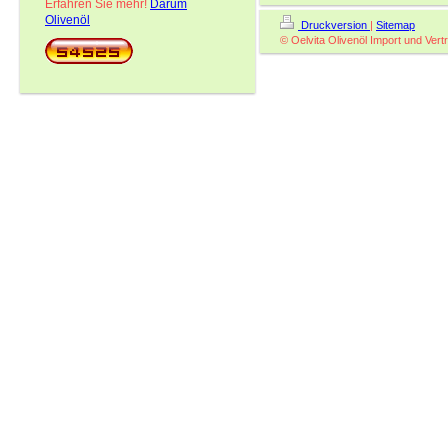
Erfahren Sie mehr!
Darum
Olivenöl
Druckversion
|
Sitemap
© Oelvita Olivenöl Import und Vertr